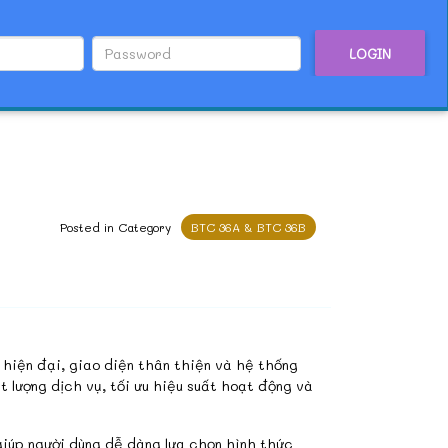
Posted in Category
BTC 36A & BTC 36B
 hiện đại, giao diện thân thiện và hệ thống
 lượng dịch vụ, tối ưu hiệu suất hoạt động và
giúp người dùng dễ dàng lựa chọn hình thức