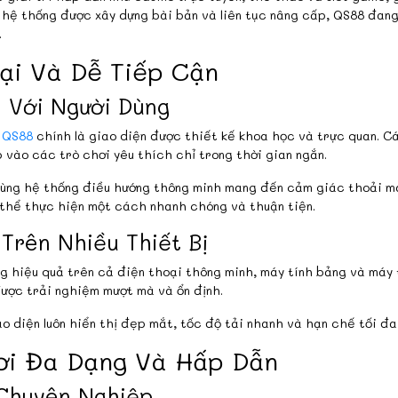
ờ hệ thống được xây dựng bài bản và liên tục nâng cấp, QS88 đan
.
ại Và Dễ Tiếp Cận
n Với Người Dùng
a
QS88
chính là giao diện được thiết kế khoa học và trực quan. C
 vào các trò chơi yêu thích chỉ trong thời gian ngắn.
ùng hệ thống điều hướng thông minh mang đến cảm giác thoải mái
 thể thực hiện một cách nhanh chóng và thuận tiện.
Trên Nhiều Thiết Bị
 hiệu quả trên cả điện thoại thông minh, máy tính bảng và máy 
được trải nghiệm mượt mà và ổn định.
o diện luôn hiển thị đẹp mắt, tốc độ tải nhanh và hạn chế tối đa
ơi Đa Dạng Và Hấp Dẫn
 Chuyên Nghiệp